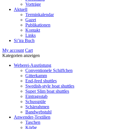
Vorträge
Aktuell
Terminkalendar
Gazet
Publikationen
Kontakt
Links
Si’ira Buch
My account
Cart
Kategorien anzeigen
Weberei-Ausrüstung
Conventionele Schiffchen
Gitterkamm
End-feed shuttles
Swedish-style boat shuttles
Super Slim boat shuttles
Eintragsstab
Schusspüle
Schärrahmen
Bandwebstuhl
Anwender-Textilien
Taschen
Körbe