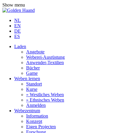
Show menu
NL
EN
DE
ES
Laden
Angebote
Weberei-Ausrüstung
Anwender-Textilien
Bücher
Garne
Weben lernen
Standort
Kurse
» Westliches Weben
» Ethnisches Weben
Anmelden
Webezentrum
Information
Konzept
Eigen Projecten
Forschung