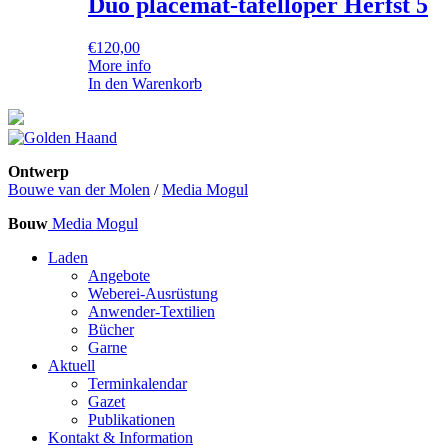
Duo placemat-tafelloper Herfst 5
€
120,00
More info
In den Warenkorb
Ontwerp
Bouwe van der Molen
/
Media Mogul
Bouw
Media Mogul
Laden
Angebote
Weberei-Ausrüstung
Anwender-Textilien
Bücher
Garne
Aktuell
Terminkalendar
Gazet
Publikationen
Kontakt & Information