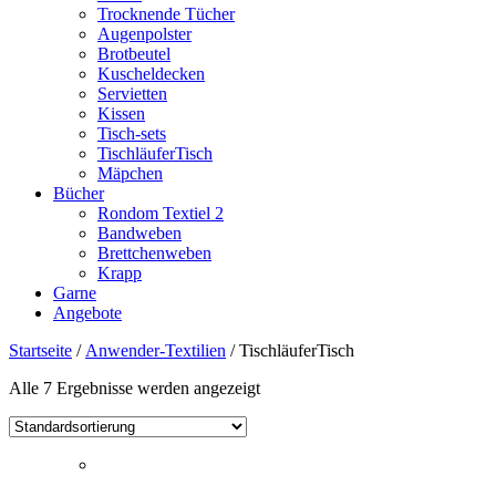
Trocknende Tücher
Augenpolster
Brotbeutel
Kuscheldecken
Servietten
Kissen
Tisch-sets
TischläuferTisch
Mäpchen
Bücher
Rondom Textiel 2
Bandweben
Brettchenweben
Krapp
Garne
Angebote
Startseite
/
Anwender-Textilien
/ TischläuferTisch
Alle 7 Ergebnisse werden angezeigt