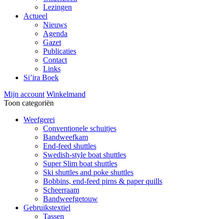
Lezingen
Actueel
Nieuws
Agenda
Gazet
Publicaties
Contact
Links
Si’ira Boek
Mijn account
Winkelmand
Toon categoriën
Weefgerei
Conventionele schuitjes
Bandweefkam
End-feed shuttles
Swedish-style boat shuttles
Super Slim boat shuttles
Ski shuttles and poke shuttles
Bobbins, end-feed pirns & paper quills
Scheerraam
Bandweefgetouw
Gebruikstextiel
Tassen