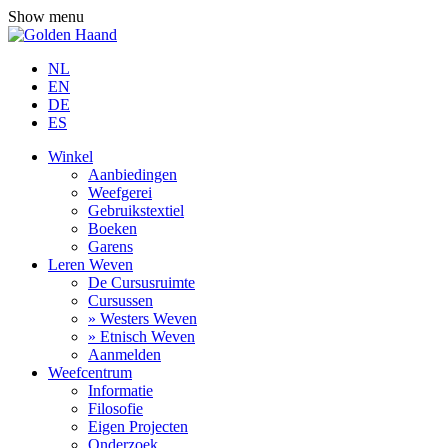
Show menu
NL
EN
DE
ES
Winkel
Aanbiedingen
Weefgerei
Gebruikstextiel
Boeken
Garens
Leren Weven
De Cursusruimte
Cursussen
» Westers Weven
» Etnisch Weven
Aanmelden
Weefcentrum
Informatie
Filosofie
Eigen Projecten
Onderzoek