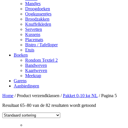
Mandjes
Droogdoeken
Oogkussentjes
Broodzakken
Knuffelkleden
Servetten
Kussens
Placemats
Bistro / Tafelloper
Etuis
Boeken
Rondom Textiel 2
Bandweven
Kaartweven
Meekrap
Garens
Aanbiedingen
Home
/ Product verzendklassen /
Pakket 0-10 kg NL
/ Pagina 5
Resultaat 65–80 van de 82 resultaten wordt getoond